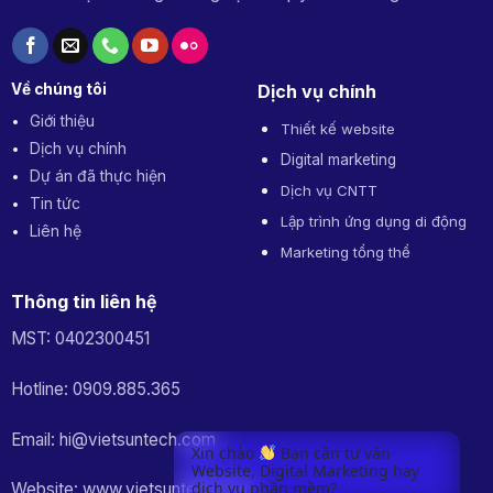
Về chúng tôi
Dịch vụ chính
Giới thiệu
Thiết kế website
Dịch vụ chính
Digital marketing
Dự án đã thực hiện
Dịch vụ CNTT
Tin tức
Lập trình ứng dụng di động
Liên hệ
Marketing tổng thể
Thông tin liên hệ
MST: 0402300451
Hotline: 0909.885.365
Email: hi@vietsuntech.com
Xin chào
Bạn cần tư vấn
Website, Digital Marketing hay
dịch vụ phần mềm?
Website: www.vietsuntech.com